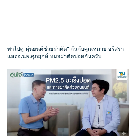
พาไปดู“หุ่นยนต์ช่วยผ่าตัด” กันกับคุณหมวย อริสรา
และอ.นพ.ศุภฤกษ์ หมอผ่าตัดปอดกันครับ