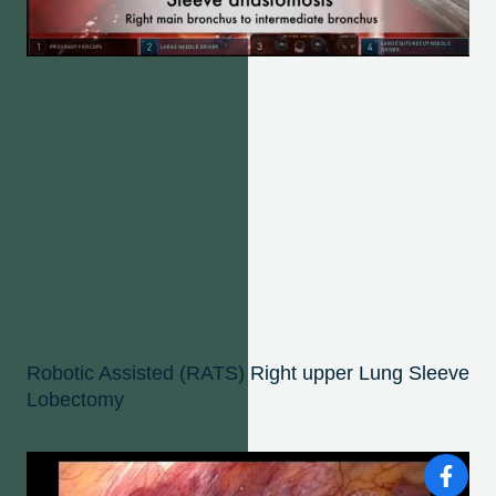
Robotic Assisted (RATS) Right upper Lung Sleeve
Lobectomy