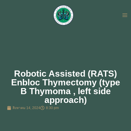
Skip
to
content
Robotic Assisted (RATS)
Enbloc Thymectomy (type
B Thymoma , left side
approach)
สิงหาคม 14, 2024
8:30 pm