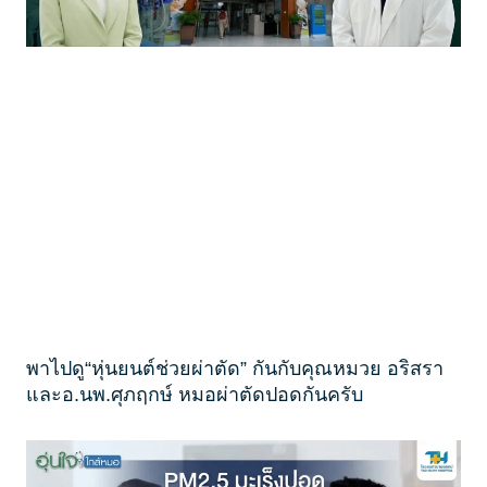
พาไปดู“หุ่นยนต์ช่วยผ่าตัด” กันกับคุณหมวย อริสรา
และอ.นพ.ศุภฤกษ์ หมอผ่าตัดปอดกันครับ